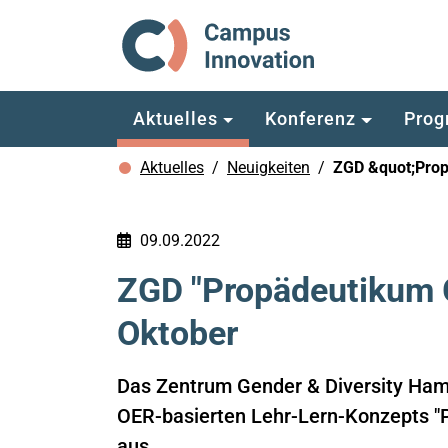
Skip to main content
Aktuelles
Konferenz
Prog
You are here:
Aktuelles
Neuigkeiten
ZGD &quot;Prop
09.09.2022
ZGD "Propädeutikum G
Oktober
Das Zentrum Gender & Diversity Hamb
OER-basierten Lehr-Lern-Konzepts "
aus.